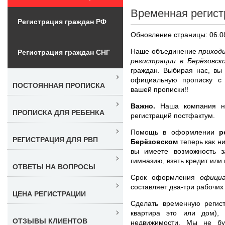
Временная регист
Регистрация граждан РФ
Обновление страницы: 06.0
Наше объединение
приход
Регистрация граждан СНГ
регистрации в Берёзовс
граждан. Выбирая нас, вы
официальную прописку с
ПОСТОЯННАЯ ПРОПИСКА
вашей прописки!!
Важно.
Наша компания не
ПРОПИСКА ДЛЯ РЕБЕНКА
регистраций постфактум.
Помощь в оформлении
р
РЕГИСТРАЦИЯ ДЛЯ РВП
Берёзовском
теперь как н
вы имеете возможность за
гимназию, взять кредит или
ОТВЕТЫ НА ВОПРОСЫ
Срок оформления
офици
составляет два-три рабочих
ЦЕНА РЕГИСТРАЦИИ
Сделать временную регис
квартира это или дом),
ОТЗЫВЫ КЛИЕНТОВ
недвижимости. Мы не бу