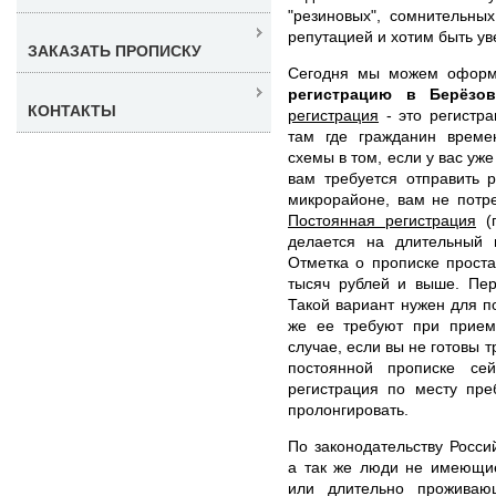
"резиновых", сомнительны
репутацией и хотим быть ув
ЗАКАЗАТЬ ПРОПИСКУ
Сегодня мы можем офор
регистрацию в Берёз
КОНТАКТЫ
регистрация
- это регистра
там где гражданин време
схемы в том, если у вас уж
вам требуется отправить 
микрорайоне, вам не потр
Постоянная регистрация
(п
делается на длительный 
Отметка о прописке проста
тысяч рублей и выше. Пер
Такой вариант нужен для по
же ее требуют при прием
случае, если вы не готовы т
постоянной прописке се
регистрация по месту пре
пролонгировать.
По законодательству Росси
а так же люди не имеющи
или длительно проживаю